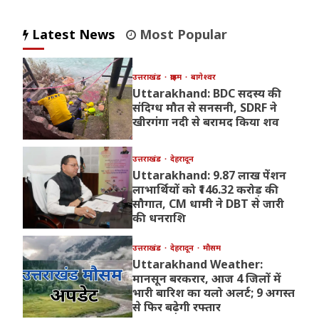
Latest News
Most Popular
उत्तराखंड
क्राइम
बागेश्वर
Uttarakhand: BDC सदस्य की
संदिग्ध मौत से सनसनी, SDRF ने
खीरगंगा नदी से बरामद किया शव
उत्तराखंड
देहरादून
Uttarakhand: 9.87 लाख पेंशन
लाभार्थियों को ₹146.32 करोड़ की
सौगात, CM धामी ने DBT से जारी
की धनराशि
उत्तराखंड
देहरादून
मौसम
Uttarakhand Weather:
मानसून बरकरार, आज 4 जिलों में
भारी बारिश का यलो अलर्ट; 9 अगस्त
से फिर बढ़ेगी रफ्तार