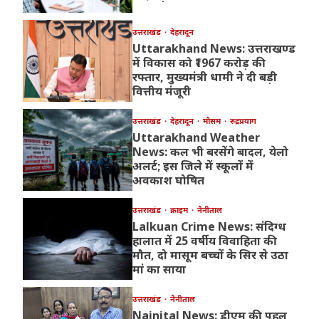
उत्तराखंड
देहरादून
Uttarakhand News: उत्तराखण्ड
में विकास को ₹1967 करोड़ की
रफ्तार, मुख्यमंत्री धामी ने दी बड़ी
वित्तीय मंजूरी
उत्तराखंड
देहरादून
मौसम
रुद्रप्रयाग
Uttarakhand Weather
News: कल भी बरसेंगे बादल, येलो
अलर्ट; इस जिले में स्कूलों में
अवकाश घोषित
उत्तराखंड
क्राइम
नैनीताल
Lalkuan Crime News: संदिग्ध
हालात में 25 वर्षीय विवाहिता की
मौत, दो मासूम बच्चों के सिर से उठा
मां का साया
उत्तराखंड
नैनीताल
Nainital News: डीएम की पहल