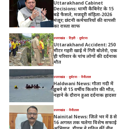
Uttarakhand Cabinet
Decisions: धामी कैबिनेट के 15
बड़े फैसले, मजदूरी संहिता-2026
मंजूर; छंटनी कर्मचारियों की वापसी
का रास्ता साफ
उत्तराखंड
टिहरी
दुर्घटना
Uttarakhand Accident: 250
मीटर गहरी खाई में गिरी बोलेरो, एक
ही परिवार के पांच लोगों की दर्दनाक
मौत
उत्तराखंड
दुर्घटना
नैनीताल
Haldwani News: गौला नदी में
डूबने से 15 वर्षीय किशोर की मौत,
नहाने के दौरान हुआ दर्दनाक हादसा
उत्तराखंड
नैनीताल
Nainital News: जिले भर में 8 से
16 अगस्त तक चलेगा विशेष सफाई
अभियान, डीएम ने गठित कीं तीन