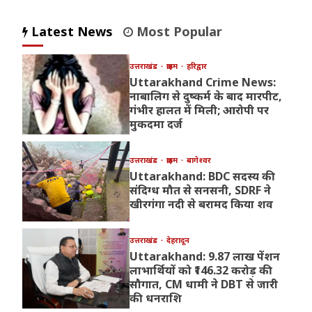
Latest News
Most Popular
उत्तराखंड
क्राइम
हरिद्वार
Uttarakhand Crime News:
नाबालिग से दुष्कर्म के बाद मारपीट,
गंभीर हालत में मिली; आरोपी पर
मुकदमा दर्ज
उत्तराखंड
क्राइम
बागेश्वर
Uttarakhand: BDC सदस्य की
संदिग्ध मौत से सनसनी, SDRF ने
खीरगंगा नदी से बरामद किया शव
उत्तराखंड
देहरादून
Uttarakhand: 9.87 लाख पेंशन
लाभार्थियों को ₹146.32 करोड़ की
सौगात, CM धामी ने DBT से जारी
की धनराशि