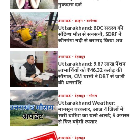
मुकदमा दर्ज
उत्तराखंड
क्राइम
बागेश्वर
Uttarakhand: BDC सदस्य की
संदिग्ध मौत से सनसनी, SDRF ने
खीरगंगा नदी से बरामद किया शव
उत्तराखंड
देहरादून
Uttarakhand: 9.87 लाख पेंशन
लाभार्थियों को ₹146.32 करोड़ की
सौगात, CM धामी ने DBT से जारी
की धनराशि
उत्तराखंड
देहरादून
मौसम
Uttarakhand Weather:
मानसून बरकरार, आज 4 जिलों में
भारी बारिश का यलो अलर्ट; 9 अगस्त
से फिर बढ़ेगी रफ्तार
उत्तराखंड
देहरादून