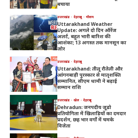
बचाया
उत्तराखंड
देहरादून
मौसम
Uttarakhand Weather
Update: अगले दो दिन ऑरेंज
अलर्ट, बहुत भारी बारिश की
आशंका; 13 अगस्त तक मानसून का
जोर
उत्तराखंड
देहरादून
Uttarakhand: तीलू रौतेली और
आंगनबाड़ी पुरस्कार से मातृशक्ति
सम्मानित, सीएम धामी ने बढ़ाई
सम्मान राशि
उत्तराखंड
खेल
देहरादून
Dehradun: जनपदीय जूडो
प्रतियोगिता में खिलाड़ियों का दमदार
प्रदर्शन, छह भार वर्गों में चमके
विजेता