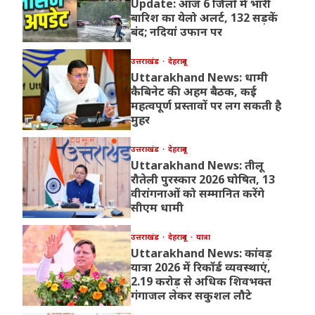
Update: आज 6 जिलों में भारी
बारिश का येलो अलर्ट, 132 सड़कें
बंद; नदियां उफान पर
उत्तराखंड
देहरादून
Uttarakhand News: धामी
कैबिनेट की अहम बैठक, कई
महत्वपूर्ण प्रस्तावों पर लग सकती है
मुहर
उत्तराखंड
देहरादून
Uttarakhand News: तीलू
रौतेली पुरस्कार 2026 घोषित, 13
वीरांगनाओं को सम्मानित करेंगे
सीएम धामी
उत्तराखंड
देहरादून
यात्रा
Uttarakhand News: कांवड़
यात्रा 2026 में रिकॉर्ड व्यवस्थाएं,
2.19 करोड़ से अधिक शिवभक्त
गंगाजल लेकर सकुशल लौटे