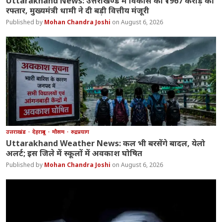
Uttarakhand News: उत्तराखण्ड में विकास को ₹1967 करोड़ की
रफ्तार, मुख्यमंत्री धामी ने दी बड़ी वित्तीय मंजूरी
Mohan Chandra Joshi
August 6, 2026
उत्तराखंड
देहरादून
मौसम
रुद्रप्रयाग
Uttarakhand Weather News: कल भी बरसेंगे बादल, येलो
अलर्ट; इस जिले में स्कूलों में अवकाश घोषित
Mohan Chandra Joshi
August 6, 2026