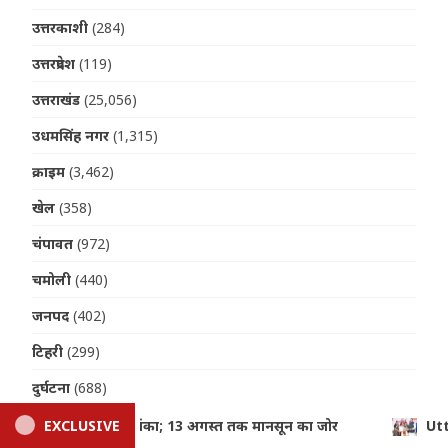
उत्तरकाशी
(284)
उत्तरप्रदेश
(119)
उत्तराखंड
(25,056)
उधमसिंह नगर
(1,315)
क्राइम
(3,462)
खेल
(358)
चंपावत
(972)
चमोली
(440)
जनपद
(402)
टिहरी
(299)
दुर्घटना
(688)
देहरादून
(11,027)
Uttarakhand: तीलू रौतेली और आंगनबाड़ी पुरस्कार से मातृशक्ति सम्मानि
EXCLUSIVE