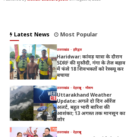
Latest News
Most Popular
उत्तराखंड
हरिद्वार
Haridwar: कांवड़ यात्रा के दौरान
SDRF की मुस्तैदी, गंगा के तेज बहाव
में फंसे 18 शिवभक्तों को रेस्क्यू कर
बचाया
उत्तराखंड
देहरादून
मौसम
Uttarakhand Weather
Update: अगले दो दिन ऑरेंज
अलर्ट, बहुत भारी बारिश की
आशंका; 13 अगस्त तक मानसून का
जोर
उत्तराखंड
देहरादून