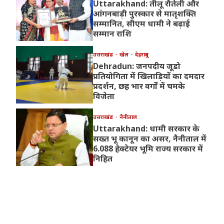
Uttarakhand: तीलू रौतेली और
आंगनबाड़ी पुरस्कार से मातृशक्ति
सम्मानित, सीएम धामी ने बढ़ाई
सम्मान राशि
उत्तराखंड
खेल
देहरादून
Dehradun: जनपदीय जूडो
प्रतियोगिता में खिलाड़ियों का दमदार
प्रदर्शन, छह भार वर्गों में चमके
विजेता
उत्तराखंड
नैनीताल
Uttarakhand: धामी सरकार के
सख्त भू कानून का असर, नैनीताल में
6.088 हेक्टेयर भूमि राज्य सरकार में
निहित