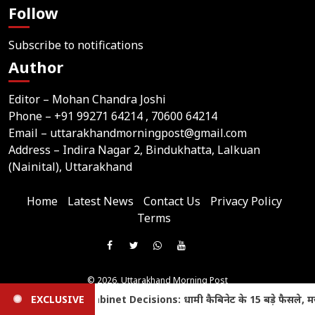
Follow
Subscribe to notifications
Author
Editor – Mohan Chandra Joshi
Phone –
+91 99271 64214
, 70600 64214
Email –
uttarakhandmorningpost@gmail.com
Address – Indira Nagar 2, Bindukhatta, Lalkuan
(Nainital), Uttarakhand
Home
Latest News
Contact Us
Privacy Policy
Terms
Join
Like
Follow
Join
Subscribe
us
Us
Us
Our
Our
on
© 2026,
Uttarakhand Morning Post
On
On
WhatsApp
YouTube
Website Developed & Maintained by Webtik Media
Telegram
बड़े फैसले, मजदूरी संहिता-2026 मंजूर; छंटनी कर्मचारियों की वापसी का रास
EXCLUSIVE
All content and news on this website are published solely by the website owner. Webtik Media
Facebook
Twitter
Group
Channel
assumes no responsibility for its content.