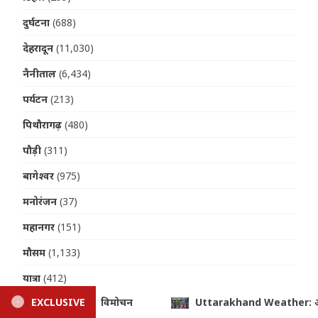
दुर्घटना
(688)
देहरादून
(11,030)
नैनीताल
(6,434)
पर्यटन
(213)
पिथौरागढ़
(480)
पौड़ी
(311)
बागेश्वर
(975)
मनोरंजन
(37)
महानगर
(151)
मौसम
(1,133)
यात्रा
(412)
ather: आज कई जिलों में भारी बारिश का ऑरेंज-येलो अलर्ट, 14 अगस्त तक 
EXCLUSIVE
राजनीति
(409)