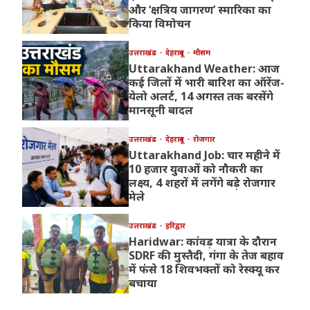
और ‘क्षत्रिय जागरण’ स्मारिका का
किया विमोचन
उत्तराखंड
देहरादून
मौसम
Uttarakhand Weather: आज
कई जिलों में भारी बारिश का ऑरेंज-
येलो अलर्ट, 14 अगस्त तक बरसेंगे
मानसूनी बादल
उत्तराखंड
देहरादून
रोजगार
Uttarakhand Job: चार महीने में
10 हजार युवाओं को नौकरी का
लक्ष्य, 4 शहरों में लगेंगे बड़े रोजगार
मेले
उत्तराखंड
हरिद्वार
Haridwar: कांवड़ यात्रा के दौरान
SDRF की मुस्तैदी, गंगा के तेज बहाव
में फंसे 18 शिवभक्तों को रेस्क्यू कर
बचाया