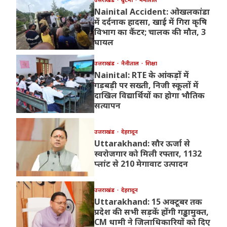
Nainital Accident: ओखलकांडा
में दर्दनाक हादसा, खाई में गिरा कृषि
विभाग का कैंटर; चालक की मौत, 3
घायल
उत्तराखंड
नैनीताल
शिक्षा
Nainital: RTE के आंकड़ों में
गड़बड़ी पर सख्ती, निजी स्कूलों में
दाखिल विद्यार्थियों का होगा भौतिक
सत्यापन
उत्तराखंड
देहरादून
Uttarakhand: सौर ऊर्जा से
स्वरोजगार को मिली रफ्तार, 1132
प्लांट से 210 मेगावाट उत्पादन
उत्तराखंड
देहरादून
Uttarakhand: 15 अक्टूबर तक
प्रदेश की सभी सड़कें होंगी गड्ढामुक्त,
CM धामी ने जिलाधिकारियों को दिए