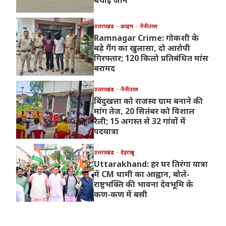
बचाई जान
उत्तराखंड
क्राइम
नैनीताल
Ramnagar Crime: गोकशी के
बड़े गैंग का खुलासा, दो आरोपी
गिरफ्तार; 120 किलो प्रतिबंधित मांस
बरामद
उत्तराखंड
नैनीताल
बिंदुखत्ता को राजस्व ग्राम बनाने की
मांग तेज, 20 सितंबर को विशाल
रैली; 15 अगस्त से 32 गांवों में
पदयात्रा
उत्तराखंड
देहरादून
Uttarakhand: हर घर तिरंगा यात्रा
में CM धामी का आह्वान, बोले-
राष्ट्रभक्ति की भावना देवभूमि के
कण-कण में बसी