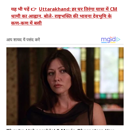
यह भी पढ़ें 👉
Uttarakhand: हर घर तिरंगा यात्रा में CM
धामी का आह्वान, बोले- राष्ट्रभक्ति की भावना देवभूमि के
कण-कण में बसी