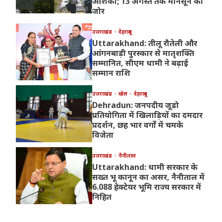
आशंका; 13 अगस्त तक मानसून का
जोर
उत्तराखंड
देहरादून
Uttarakhand: तीलू रौतेली और
आंगनबाड़ी पुरस्कार से मातृशक्ति
सम्मानित, सीएम धामी ने बढ़ाई
सम्मान राशि
उत्तराखंड
खेल
देहरादून
Dehradun: जनपदीय जूडो
प्रतियोगिता में खिलाड़ियों का दमदार
प्रदर्शन, छह भार वर्गों में चमके
विजेता
उत्तराखंड
नैनीताल
Uttarakhand: धामी सरकार के
सख्त भू कानून का असर, नैनीताल में
6.088 हेक्टेयर भूमि राज्य सरकार में
निहित