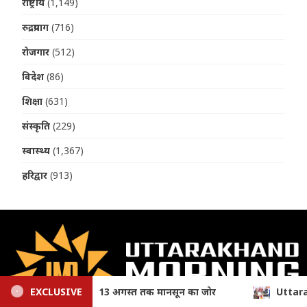
राष्ट्रीय
(1,149)
रुद्रप्रयाग
(716)
रोजगार
(512)
विदेश
(86)
शिक्षा
(631)
संस्कृति
(229)
स्वास्थ्य
(1,367)
हरिद्वार
(913)
Uttarakhand: तीलू रौतेली और आंगनबाड़ी पुरस्कार से मातृशक्ति सम्मानि
EXCLUSIVE