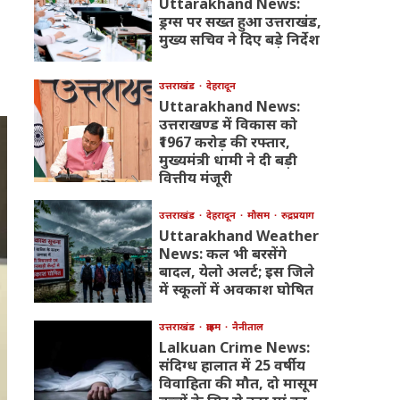
Uttarakhand News:
ड्रग्स पर सख्त हुआ उत्तराखंड,
मुख्य सचिव ने दिए बड़े निर्देश
उत्तराखंड
देहरादून
Uttarakhand News:
उत्तराखण्ड में विकास को
₹1967 करोड़ की रफ्तार,
मुख्यमंत्री धामी ने दी बड़ी
वित्तीय मंजूरी
उत्तराखंड
देहरादून
मौसम
रुद्रप्रयाग
Uttarakhand Weather
News: कल भी बरसेंगे
बादल, येलो अलर्ट; इस जिले
में स्कूलों में अवकाश घोषित
उत्तराखंड
क्राइम
नैनीताल
Lalkuan Crime News:
संदिग्ध हालात में 25 वर्षीय
विवाहिता की मौत, दो मासूम