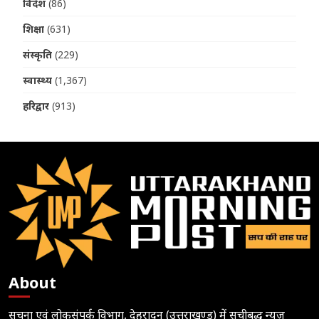
विदेश
(86)
शिक्षा
(631)
संस्कृति
(229)
स्वास्थ्य
(1,367)
हरिद्वार
(913)
About
सूचना एवं लोकसंपर्क विभाग, देहरादून (उत्तराखण्ड) में सूचीबद्ध न्यूज़