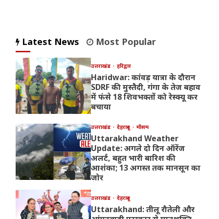
Latest News
Most Popular
उत्तराखंड
हरिद्वार
Haridwar: कांवड़ यात्रा के दौरान
SDRF की मुस्तैदी, गंगा के तेज बहाव
में फंसे 18 शिवभक्तों को रेस्क्यू कर
बचाया
उत्तराखंड
देहरादून
मौसम
Uttarakhand Weather
Update: अगले दो दिन ऑरेंज
अलर्ट, बहुत भारी बारिश की
आशंका; 13 अगस्त तक मानसून का
जोर
उत्तराखंड
देहरादून
Uttarakhand: तीलू रौतेली और