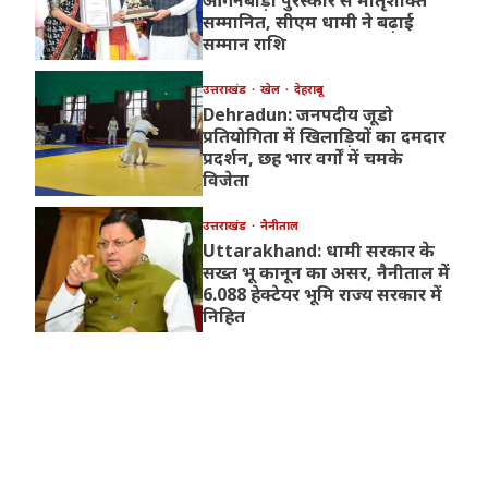
आंगनबाड़ी पुरस्कार से मातृशक्ति
सम्मानित, सीएम धामी ने बढ़ाई
सम्मान राशि
उत्तराखंड
खेल
देहरादून
Dehradun: जनपदीय जूडो
प्रतियोगिता में खिलाड़ियों का दमदार
प्रदर्शन, छह भार वर्गों में चमके
विजेता
उत्तराखंड
नैनीताल
Uttarakhand: धामी सरकार के
सख्त भू कानून का असर, नैनीताल में
6.088 हेक्टेयर भूमि राज्य सरकार में
निहित