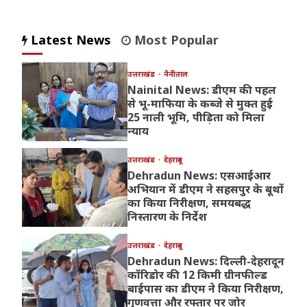
Latest News
Most Popular
उत्तराखंड
नैनीताल
Nainital News: डीएम की पहल
से भू-माफिया के कब्जे से मुक्त हुई
25 नाली भूमि, पीड़िता को मिला
न्याय
उत्तराखंड
देहरादून
Dehradun News: एसआईआर
अभियान में डीएम ने सहसपुर के बूथों
का किया निरीक्षण, समयबद्ध
निस्तारण के निर्देश
उत्तराखंड
देहरादून
Dehradun News: दिल्ली-देहरादून
कॉरिडोर की 12 किमी ग्रीनफील्ड
बाईपास का डीएम ने किया निरीक्षण,
गुणवत्ता और रफ्तार पर जोर