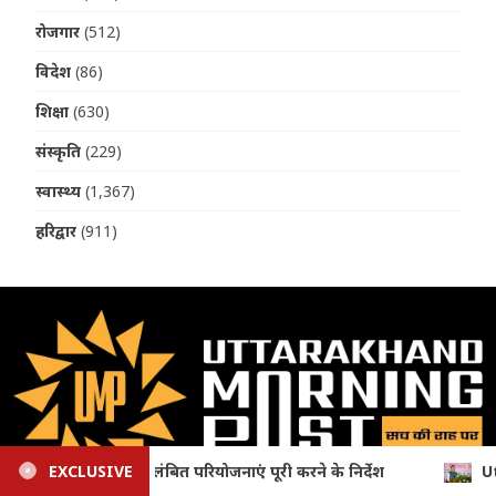
रोजगार
(512)
विदेश
(86)
शिक्षा
(630)
संस्कृति
(229)
स्वास्थ्य
(1,367)
हरिद्वार
(911)
EXCLUSIVE
Uttarakhand: ईपीएफओ सेवाओं के विस्तार की राह आसान, सीएम धामी क