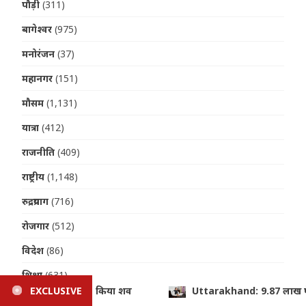
पौड़ी
(311)
बागेश्वर
(975)
मनोरंजन
(37)
महानगर
(151)
मौसम
(1,131)
यात्रा
(412)
राजनीति
(409)
राष्ट्रीय
(1,148)
रुद्रप्रयाग
(716)
रोजगार
(512)
विदेश
(86)
शिक्षा
(631)
: 9.87 लाख पेंशन लाभार्थियों को ₹146.32 करोड़ की सौगात, CM धामी ने DB
EXCLUSIVE
संस्कृति
(229)