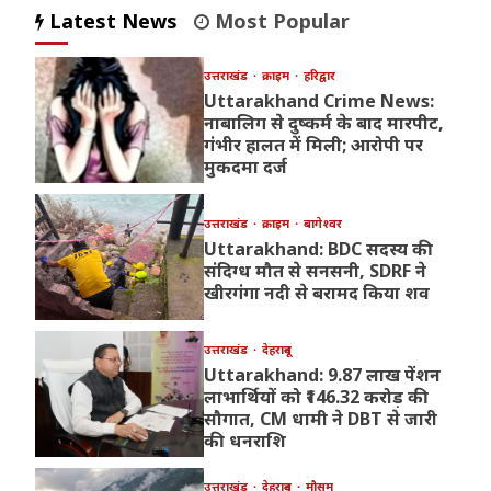
Latest News
Most Popular
उत्तराखंड
क्राइम
हरिद्वार
Uttarakhand Crime News:
नाबालिग से दुष्कर्म के बाद मारपीट,
गंभीर हालत में मिली; आरोपी पर
मुकदमा दर्ज
उत्तराखंड
क्राइम
बागेश्वर
Uttarakhand: BDC सदस्य की
संदिग्ध मौत से सनसनी, SDRF ने
खीरगंगा नदी से बरामद किया शव
उत्तराखंड
देहरादून
Uttarakhand: 9.87 लाख पेंशन
लाभार्थियों को ₹146.32 करोड़ की
सौगात, CM धामी ने DBT से जारी
की धनराशि
उत्तराखंड
देहरादून
मौसम