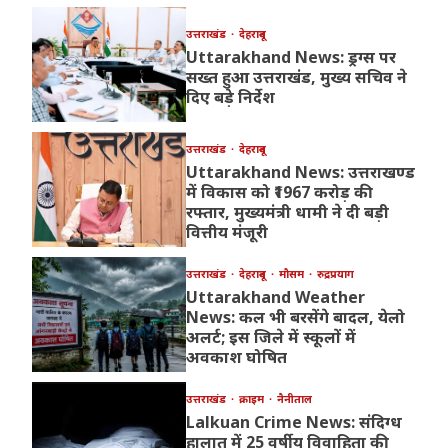
उत्तराखंड
देहरादून
Uttarakhand News: ड्रग्स पर
सख्त हुआ उत्तराखंड, मुख्य सचिव ने
दिए बड़े निर्देश
उत्तराखंड
देहरादून
Uttarakhand News: उत्तराखण्ड
में विकास को ₹1967 करोड़ की
रफ्तार, मुख्यमंत्री धामी ने दी बड़ी
वित्तीय मंजूरी
उत्तराखंड
देहरादून
मौसम
रुद्रप्रयाग
Uttarakhand Weather
News: कल भी बरसेंगे बादल, येलो
अलर्ट; इस जिले में स्कूलों में
अवकाश घोषित
उत्तराखंड
क्राइम
नैनीताल
Lalkuan Crime News: संदिग्ध
हालात में 25 वर्षीय विवाहिता की