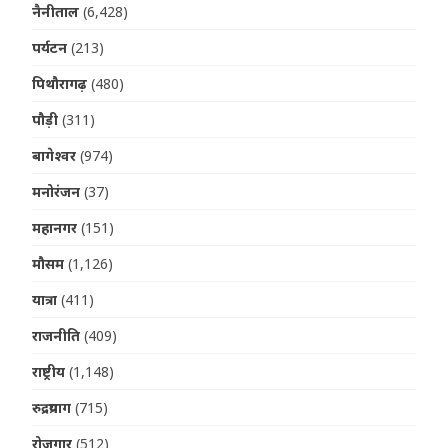
नैनीताल
(6,428)
पर्यटन
(213)
पिथौरागढ़
(480)
पौड़ी
(311)
बागेश्वर
(974)
मनोरंजन
(37)
महानगर
(151)
मौसम
(1,126)
यात्रा
(411)
राजनीति
(409)
राष्ट्रीय
(1,148)
रुद्रप्रयाग
(715)
रोजगार
(512)