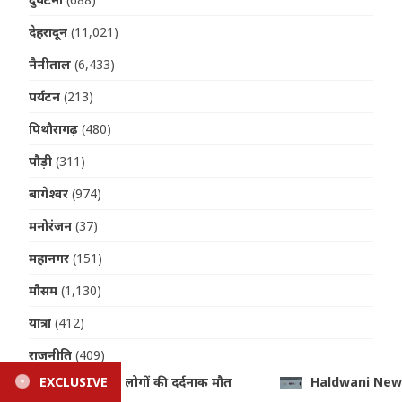
देहरादून
(11,021)
नैनीताल
(6,433)
पर्यटन
(213)
पिथौरागढ़
(480)
पौड़ी
(311)
बागेश्वर
(974)
मनोरंजन
(37)
महानगर
(151)
मौसम
(1,130)
यात्रा
(412)
राजनीति
(409)
EXCLUSIVE
Haldwani News: गौला नदी में डूबने से 15 वर्षीय किशोर की मौत, नह
राष्ट्रीय
(1,148)