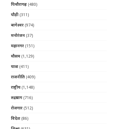
पिथौरागढ़
(480)
पौड़ी
(311)
बागेश्वर
(974)
मनोरंजन
(37)
महानगर
(151)
मौसम
(1,129)
यात्रा
(411)
राजनीति
(409)
राष्ट्रीय
(1,148)
रुद्रप्रयाग
(716)
रोजगार
(512)
विदेश
(86)
शिक्षा
(631)