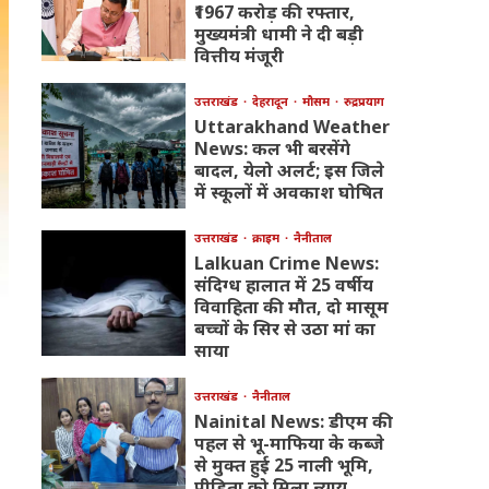
₹1967 करोड़ की रफ्तार,
मुख्यमंत्री धामी ने दी बड़ी
वित्तीय मंजूरी
उत्तराखंड
देहरादून
मौसम
रुद्रप्रयाग
Uttarakhand Weather
News: कल भी बरसेंगे
बादल, येलो अलर्ट; इस जिले
में स्कूलों में अवकाश घोषित
उत्तराखंड
क्राइम
नैनीताल
Lalkuan Crime News:
संदिग्ध हालात में 25 वर्षीय
विवाहिता की मौत, दो मासूम
बच्चों के सिर से उठा मां का
साया
उत्तराखंड
नैनीताल
Nainital News: डीएम की
पहल से भू-माफिया के कब्जे
से मुक्त हुई 25 नाली भूमि,
पीड़िता को मिला न्याय