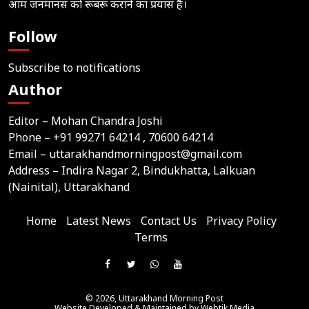
आम जनमानस को रूबरू कराने का प्रयास है।
Follow
Subscribe to notifications
Author
Editor – Mohan Chandra Joshi
Phone –
+91 99271 64214
, 70600 64214
Email –
uttarakhandmorningpost@gmail.com
Address – Indira Nagar 2, Bindukhatta, Lalkuan
(Nainital), Uttarakhand
Home
Latest News
Contact Us
Privacy Policy
Terms
Join
Like
Follow
Join
Subscribe
us
Us
Us
Our
Our
on
© 2026,
Uttarakhand Morning Post
On
On
WhatsApp
YouTube
Website Developed & Maintained by Webtik Media