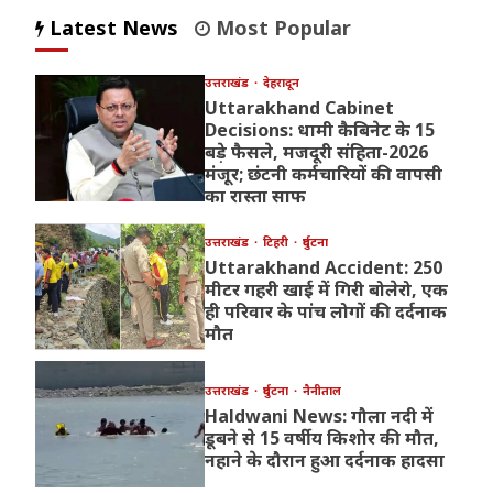
Latest News
Most Popular
उत्तराखंड
देहरादून
Uttarakhand Cabinet
Decisions: धामी कैबिनेट के 15
बड़े फैसले, मजदूरी संहिता-2026
मंजूर; छंटनी कर्मचारियों की वापसी
का रास्ता साफ
उत्तराखंड
टिहरी
दुर्घटना
Uttarakhand Accident: 250
मीटर गहरी खाई में गिरी बोलेरो, एक
ही परिवार के पांच लोगों की दर्दनाक
मौत
उत्तराखंड
दुर्घटना
नैनीताल
Haldwani News: गौला नदी में
डूबने से 15 वर्षीय किशोर की मौत,
नहाने के दौरान हुआ दर्दनाक हादसा