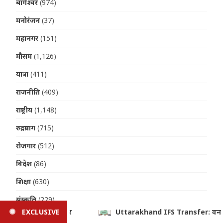
बागेश्वर
(974)
मनोरंजन
(37)
महानगर
(151)
मौसम
(1,126)
यात्रा
(411)
राजनीति
(409)
राष्ट्रीय
(1,148)
रुद्रप्रयाग
(715)
रोजगार
(512)
विदेश
(86)
शिक्षा
(630)
संस्कृति
(229)
IFS Transfer: वन विभाग में बड़ा प्रशासनिक फेरबदल, 19 अधिकारियों के त
EXCLUSIVE
स्वास्थ्य
(1,367)