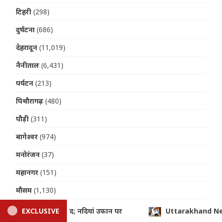
टिहरी
(298)
दुर्घटना
(686)
देहरादून
(11,019)
नैनीताल
(6,431)
पर्यटन
(213)
पिथौरागढ़
(480)
पौड़ी
(311)
बागेश्वर
(974)
मनोरंजन
(37)
महानगर
(151)
मौसम
(1,130)
यात्रा
(412)
nd News: धामी कैबिनेट की अहम बैठक, कई महत्वपूर्ण प्रस्तावों पर लग सकती 
EXCLUSIVE