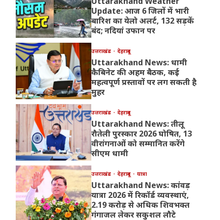
Uttarakhand Weather
Update: आज 6 जिलों में भारी
बारिश का येलो अलर्ट, 132 सड़कें
बंद; नदियां उफान पर
उत्तराखंड
देहरादून
Uttarakhand News: धामी
कैबिनेट की अहम बैठक, कई
महत्वपूर्ण प्रस्तावों पर लग सकती है
मुहर
उत्तराखंड
देहरादून
Uttarakhand News: तीलू
रौतेली पुरस्कार 2026 घोषित, 13
वीरांगनाओं को सम्मानित करेंगे
सीएम धामी
उत्तराखंड
देहरादून
यात्रा
Uttarakhand News: कांवड़
यात्रा 2026 में रिकॉर्ड व्यवस्थाएं,
2.19 करोड़ से अधिक शिवभक्त
गंगाजल लेकर सकुशल लौटे