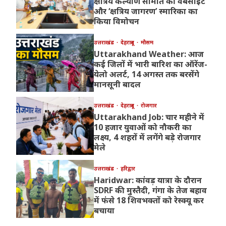
क्षत्रिय कल्याण समिति की वेबसाइट
और ‘क्षत्रिय जागरण’ स्मारिका का
किया विमोचन
उत्तराखंड
देहरादून
मौसम
Uttarakhand Weather: आज
कई जिलों में भारी बारिश का ऑरेंज-
येलो अलर्ट, 14 अगस्त तक बरसेंगे
मानसूनी बादल
उत्तराखंड
देहरादून
रोजगार
Uttarakhand Job: चार महीने में
10 हजार युवाओं को नौकरी का
लक्ष्य, 4 शहरों में लगेंगे बड़े रोजगार
मेले
उत्तराखंड
हरिद्वार
Haridwar: कांवड़ यात्रा के दौरान
SDRF की मुस्तैदी, गंगा के तेज बहाव
में फंसे 18 शिवभक्तों को रेस्क्यू कर
बचाया