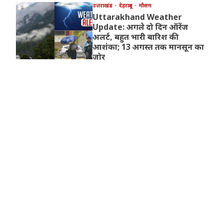
उत्तराखंड
देहरादून
मौसम
Uttarakhand Weather
Update: अगले दो दिन ऑरेंज
अलर्ट, बहुत भारी बारिश की
आशंका; 13 अगस्त तक मानसून का
जोर