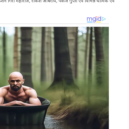
गिरी महाराज, राकेश ऑबेरॉय, पंकज गुप्ता एवं विभिन्न धार्मिक एवं