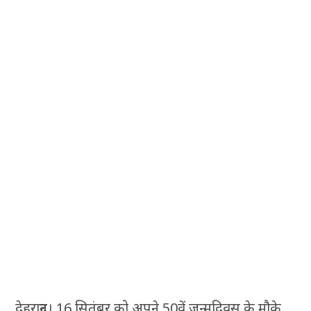
देहरादून। 16 सितंबर को अपने 50वें जन्मदिवस के मौके