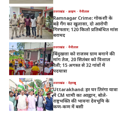
उत्तराखंड
क्राइम
नैनीताल
Ramnagar Crime: गोकशी के
बड़े गैंग का खुलासा, दो आरोपी
गिरफ्तार; 120 किलो प्रतिबंधित मांस
बरामद
उत्तराखंड
नैनीताल
बिंदुखत्ता को राजस्व ग्राम बनाने की
मांग तेज, 20 सितंबर को विशाल
रैली; 15 अगस्त से 32 गांवों में
पदयात्रा
उत्तराखंड
देहरादून
Uttarakhand: हर घर तिरंगा यात्रा
में CM धामी का आह्वान, बोले-
राष्ट्रभक्ति की भावना देवभूमि के
कण-कण में बसी