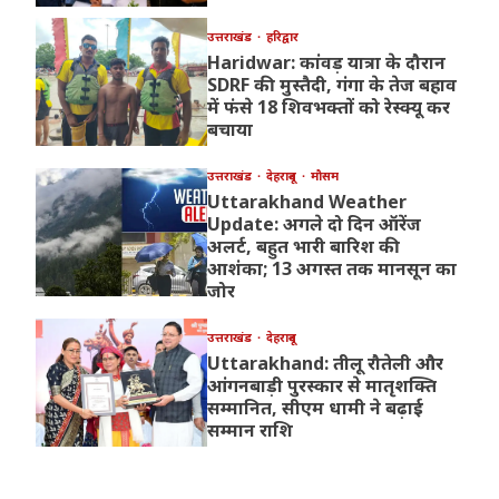
उत्तराखंड
हरिद्वार
Haridwar: कांवड़ यात्रा के दौरान
SDRF की मुस्तैदी, गंगा के तेज बहाव
में फंसे 18 शिवभक्तों को रेस्क्यू कर
बचाया
उत्तराखंड
देहरादून
मौसम
Uttarakhand Weather
Update: अगले दो दिन ऑरेंज
अलर्ट, बहुत भारी बारिश की
आशंका; 13 अगस्त तक मानसून का
जोर
उत्तराखंड
देहरादून
Uttarakhand: तीलू रौतेली और
आंगनबाड़ी पुरस्कार से मातृशक्ति
सम्मानित, सीएम धामी ने बढ़ाई
सम्मान राशि