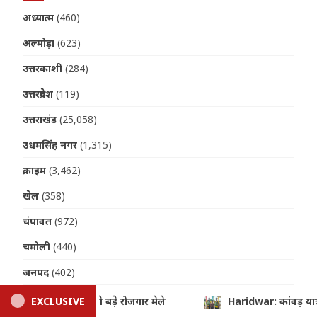
अध्यात्म
(460)
अल्मोड़ा
(623)
उत्तरकाशी
(284)
उत्तरप्रदेश
(119)
उत्तराखंड
(25,058)
उधमसिंह नगर
(1,315)
क्राइम
(3,462)
खेल
(358)
चंपावत
(972)
चमोली
(440)
जनपद
(402)
टिहरी
(299)
 यात्रा के दौरान SDRF की मुस्तैदी, गंगा के तेज बहाव में फंसे 18 शिवभक्तों को रे
EXCLUSIVE