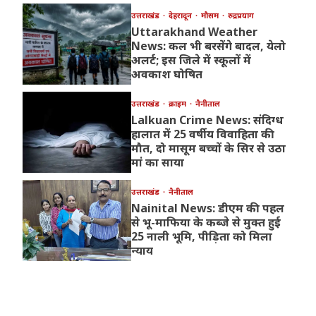
उत्तराखंड
देहरादून
मौसम
रुद्रप्रयाग
Uttarakhand Weather
News: कल भी बरसेंगे बादल, येलो
अलर्ट; इस जिले में स्कूलों में
अवकाश घोषित
उत्तराखंड
क्राइम
नैनीताल
Lalkuan Crime News: संदिग्ध
हालात में 25 वर्षीय विवाहिता की
मौत, दो मासूम बच्चों के सिर से उठा
मां का साया
उत्तराखंड
नैनीताल
Nainital News: डीएम की पहल
से भू-माफिया के कब्जे से मुक्त हुई
25 नाली भूमि, पीड़िता को मिला
न्याय