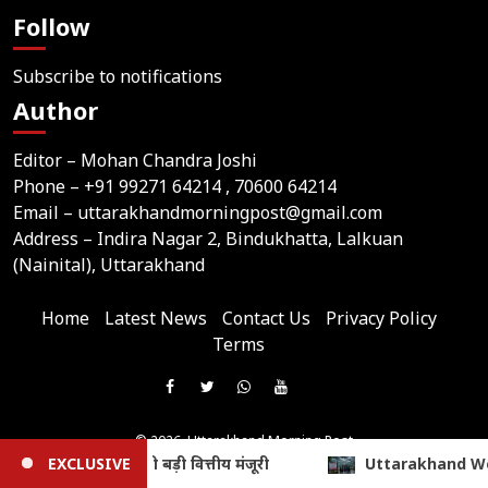
Follow
Subscribe to notifications
Author
Editor – Mohan Chandra Joshi
Phone –
+91 99271 64214
, 70600 64214
Email –
uttarakhandmorningpost@gmail.com
Address – Indira Nagar 2, Bindukhatta, Lalkuan
(Nainital), Uttarakhand
Home
Latest News
Contact Us
Privacy Policy
Terms
Join
Like
Follow
Join
Subscribe
us
Us
Us
Our
Our
on
© 2026,
Uttarakhand Morning Post
On
On
WhatsApp
YouTube
Website Developed & Maintained by Webtik Media
Uttarakhand Weather News: कल भी बरसेंगे बादल, येलो अलर्ट; इस जि
EXCLUSIVE
Telegram
All content and news on this website are published solely by the website owner. Webtik Media
Facebook
Twitter
Group
Channel
assumes no responsibility for its content.