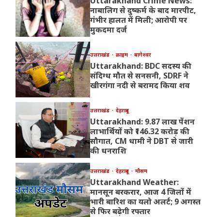
Uttarakhand Crime News:
नाबालिग से दुष्कर्म के बाद मारपीट,
गंभीर हालत में मिली; आरोपी पर
मुकदमा दर्ज
उत्तराखंड
क्राइम
बागेश्वर
Uttarakhand: BDC सदस्य की
संदिग्ध मौत से सनसनी, SDRF ने
खीरगंगा नदी से बरामद किया शव
उत्तराखंड
देहरादून
Uttarakhand: 9.87 लाख पेंशन
लाभार्थियों को ₹146.32 करोड़ की
सौगात, CM धामी ने DBT से जारी
की धनराशि
उत्तराखंड
देहरादून
मौसम
Uttarakhand Weather:
मानसून बरकरार, आज 4 जिलों में
भारी बारिश का यलो अलर्ट; 9 अगस्त
से फिर बढ़ेगी रफ्तार