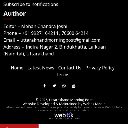
Subscribe to notifications
Author
Editor – Mohan Chandra Joshi
Phone –
+91 99271 64214
, 70600 64214
Email –
uttarakhandmorningpost@gmail.com
Address – Indira Nagar 2, Bindukhatta, Lalkuan
(Nainital), Uttarakhand
Home
Latest News
Contact Us
Privacy Policy
Terms
Join
Like
Follow
Join
Subscribe
us
Us
Us
Our
Our
on
© 2026,
Uttarakhand Morning Post
On
On
WhatsApp
YouTube
Website Developed & Maintained by Webtik Media
Telegram
All content and news on this website are published solely by the website owner. Webtik Media
Facebook
Twitter
Group
Channel
assumes no responsibility for its content.