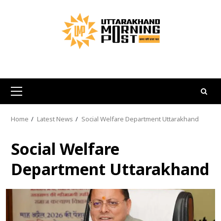
Skip
to
content
Primary
Menu
Home
Latest News
Social Welfare Department Uttarakhand
Social Welfare
Department Uttarakhand