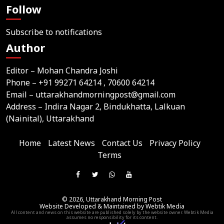
Follow
Subscribe to notifications
Author
Editor – Mohan Chandra Joshi
Phone –
+91 99271 64214
, 70600 64214
Email –
uttarakhandmorningpost@gmail.com
Address – Indira Nagar 2, Bindukhatta, Lalkuan
(Nainital), Uttarakhand
Home
Latest News
Contact Us
Privacy Policy
Terms
Join
Like
Follow
Join
Subscribe
us
Us
Us
Our
Our
on
© 2026,
Uttarakhand Morning Post
On
On
WhatsApp
YouTube
Website Developed & Maintained by Webtik Media
Telegram
All content and news on this website are published solely by the website owner. Webtik Media
Facebook
Twitter
Group
Channel
assumes no responsibility for its content.