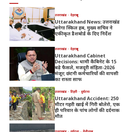
उत्तराखंड
देहरादून
Uttarakhand News: उत्तराखंड
बनेगा स्किल हब, मुख्य सचिव ने
एकीकृत डैशबोर्ड के दिए निर्देश
उत्तराखंड
देहरादून
Uttarakhand Cabinet
Decisions: धामी कैबिनेट के 15
बड़े फैसले, मजदूरी संहिता-2026
मंजूर; छंटनी कर्मचारियों की वापसी
का रास्ता साफ
उत्तराखंड
टिहरी
दुर्घटना
Uttarakhand Accident: 250
मीटर गहरी खाई में गिरी बोलेरो, एक
ही परिवार के पांच लोगों की दर्दनाक
मौत
उत्तराखंड
दुर्घटना
नैनीताल