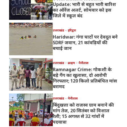
Update: भारी से बहुत भारी बारिश
का ऑरेंज अलर्ट, सोमवार को इस
जिले में स्कूल बंद
उत्तराखंड
हरिद्वार
Haridwar: गंगा घाटों पर देवदूत बने
SDRF जवान, 21 कांवड़ियों की
बचाई जान
उत्तराखंड
क्राइम
नैनीताल
Ramnagar Crime: गोकशी के
बड़े गैंग का खुलासा, दो आरोपी
गिरफ्तार; 120 किलो प्रतिबंधित मांस
बरामद
उत्तराखंड
नैनीताल
बिंदुखत्ता को राजस्व ग्राम बनाने की
मांग तेज, 20 सितंबर को विशाल
रैली; 15 अगस्त से 32 गांवों में
पदयात्रा