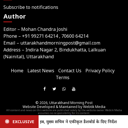
Subscribe to notifications
Author
Editor – Mohan Chandra Joshi
Phone –
+91 99271 64214
, 70600 64214
Email –
uttarakhandmorningpost@gmail.com
Address – Indira Nagar 2, Bindukhatta, Lalkuan
(Nainital), Uttarakhand
Home
Latest News
Contact Us
Privacy Policy
Terms
Join
Like
Follow
Join
Subscribe
us
Us
Us
Our
Our
on
© 2026,
Uttarakhand Morning Post
On
On
WhatsApp
YouTube
Website Developed & Maintained by Webtik Media
Telegram
All content and news on this website are published solely by the website owner. Webtik Media
Facebook
Twitter
Group
Channel
assumes no responsibility for its content.
 के दिए निर्देश
EXCLUSIVE
Uttarakhand Cabinet Decisions: धामी कैबिनेट