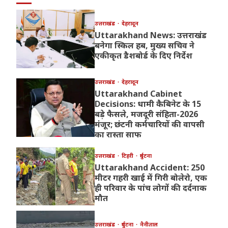
उत्तराखंड
देहरादून
Uttarakhand News: उत्तराखंड
बनेगा स्किल हब, मुख्य सचिव ने
एकीकृत डैशबोर्ड के दिए निर्देश
उत्तराखंड
देहरादून
Uttarakhand Cabinet
Decisions: धामी कैबिनेट के 15
बड़े फैसले, मजदूरी संहिता-2026
मंजूर; छंटनी कर्मचारियों की वापसी
का रास्ता साफ
उत्तराखंड
टिहरी
दुर्घटना
Uttarakhand Accident: 250
मीटर गहरी खाई में गिरी बोलेरो, एक
ही परिवार के पांच लोगों की दर्दनाक
मौत
उत्तराखंड
दुर्घटना
नैनीताल