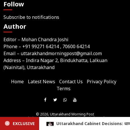
Follow
Subscribe to notifications
Author
Editor – Mohan Chandra Joshi
Phone –
+91 99271 64214
, 70600 64214
Email –
uttarakhandmorningpost@gmail.com
Address – Indira Nagar 2, Bindukhatta, Lalkuan
(Nainital), Uttarakhand
Home
Latest News
Contact Us
Privacy Policy
Terms
Join
Like
Follow
Join
Subscribe
us
Us
Us
Our
Our
on
© 2026,
Uttarakhand Morning Post
On
On
WhatsApp
YouTube
Website Developed & Maintained by Webtik Media
Telegram
All content and news on this website are published solely by the website owner. Webtik Media
धामी कैबिनेट के 15 बड़े फैसले, मजदूरी संहिता-2026 मंजूर; छंटनी कर्मचारि
EXCLUSIVE
Facebook
Twitter
Group
Channel
assumes no responsibility for its content.