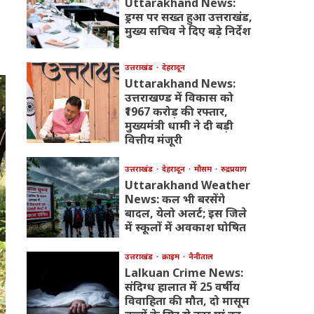
Uttarakhand News:
ड्रग्स पर सख्त हुआ उत्तराखंड,
मुख्य सचिव ने दिए बड़े निर्देश
उत्तराखंड
देहरादून
Uttarakhand News:
उत्तराखण्ड में विकास को
₹1967 करोड़ की रफ्तार,
मुख्यमंत्री धामी ने दी बड़ी
वित्तीय मंजूरी
उत्तराखंड
देहरादून
मौसम
रुद्रप्रयाग
Uttarakhand Weather
News: कल भी बरसेंगे
बादल, येलो अलर्ट; इस जिले
में स्कूलों में अवकाश घोषित
उत्तराखंड
क्राइम
नैनीताल
Lalkuan Crime News:
संदिग्ध हालात में 25 वर्षीय
विवाहिता की मौत, दो मासूम