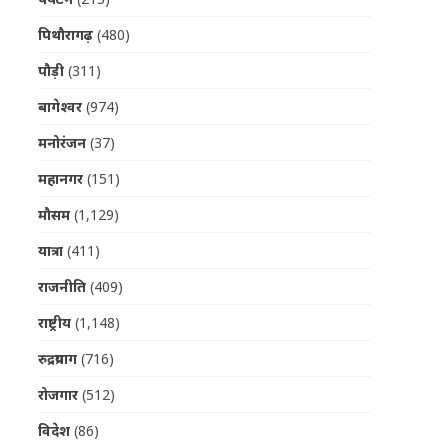
पिथौरागढ़
(480)
पौड़ी
(311)
बागेश्वर
(974)
मनोरंजन
(37)
महानगर
(151)
मौसम
(1,129)
यात्रा
(411)
राजनीति
(409)
राष्ट्रीय
(1,148)
रुद्रप्रयाग
(716)
रोजगार
(512)
विदेश
(86)