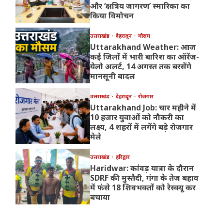
और ‘क्षत्रिय जागरण’ स्मारिका का
किया विमोचन
उत्तराखंड
देहरादून
मौसम
Uttarakhand Weather: आज
कई जिलों में भारी बारिश का ऑरेंज-
येलो अलर्ट, 14 अगस्त तक बरसेंगे
मानसूनी बादल
उत्तराखंड
देहरादून
रोजगार
Uttarakhand Job: चार महीने में
10 हजार युवाओं को नौकरी का
लक्ष्य, 4 शहरों में लगेंगे बड़े रोजगार
मेले
उत्तराखंड
हरिद्वार
Haridwar: कांवड़ यात्रा के दौरान
SDRF की मुस्तैदी, गंगा के तेज बहाव
में फंसे 18 शिवभक्तों को रेस्क्यू कर
बचाया