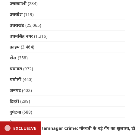
उत्तरकाशी
(284)
उत्तरप्रदेश
(119)
उत्तराखंड
(25,065)
उधमसिंह नगर
(1,316)
क्राइम
(3,464)
खेल
(358)
चंपावत
(972)
चमोली
(440)
जनपद
(402)
टिहरी
(299)
दुर्घटना
(688)
देहरादून
(11,032)
 खुलासा, दो आरोपी गिरफ्तार; 120 किलो प्रतिबंधित मांस बरामद
EXCLUSIVE
ब
नैनीताल
(6,436)