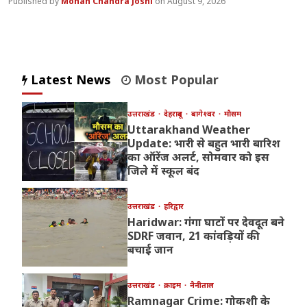
Mohan Chandra Joshi
August 9, 2026
Latest News
Most Popular
उत्तराखंड
देहरादून
बागेश्वर
मौसम
Uttarakhand Weather
Update: भारी से बहुत भारी बारिश
का ऑरेंज अलर्ट, सोमवार को इस
जिले में स्कूल बंद
उत्तराखंड
हरिद्वार
Haridwar: गंगा घाटों पर देवदूत बने
SDRF जवान, 21 कांवड़ियों की
बचाई जान
उत्तराखंड
क्राइम
नैनीताल
Ramnagar Crime: गोकशी के