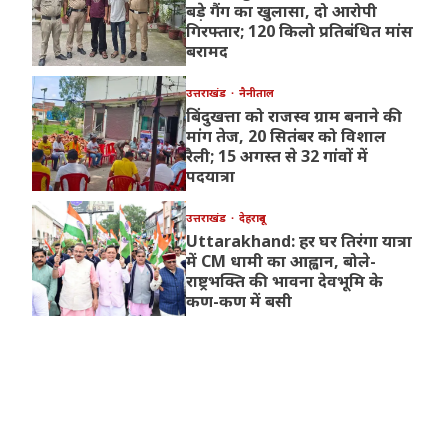
बड़े गैंग का खुलासा, दो आरोपी
गिरफ्तार; 120 किलो प्रतिबंधित मांस
बरामद
उत्तराखंड
नैनीताल
बिंदुखत्ता को राजस्व ग्राम बनाने की
मांग तेज, 20 सितंबर को विशाल
रैली; 15 अगस्त से 32 गांवों में
पदयात्रा
उत्तराखंड
देहरादून
Uttarakhand: हर घर तिरंगा यात्रा
में CM धामी का आह्वान, बोले-
राष्ट्रभक्ति की भावना देवभूमि के
कण-कण में बसी