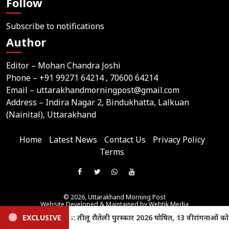
Follow
Subscribe to notifications
Author
Editor – Mohan Chandra Joshi
Phone –
+91 99271 64214
, 70600 64214
Email –
uttarakhandmorningpost@gmail.com
Address – Indira Nagar 2, Bindukhatta, Lalkuan
(Nainital), Uttarakhand
Home
Latest News
Contact Us
Privacy Policy
Terms
Join
Like
Follow
Join
Subscribe
us
Us
Us
Our
Our
on
© 2026,
Uttarakhand Morning Post
On
On
WhatsApp
YouTube
Website Developed & Maintained by Webtik Media
Telegram
All content and news on this website are published solely by the website owner. Webtik Media
Facebook
Twitter
Group
Channel
assumes no responsibility for its content.
13 वीरांगनाओं को सम्मानित करेंगे सीएम धामी
EXCLUSIVE
Uttarakhand New