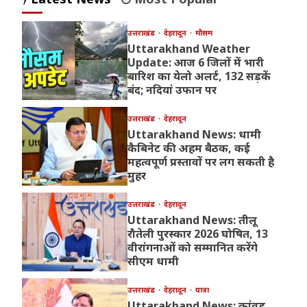
उत्तराखंड
देहरादून
मौसम
Uttarakhand Weather
Update: आज 6 जिलों में भारी
बारिश का येलो अलर्ट, 132 सड़कें
बंद; नदियां उफान पर
उत्तराखंड
देहरादून
Uttarakhand News: धामी
कैबिनेट की अहम बैठक, कई
महत्वपूर्ण प्रस्तावों पर लग सकती है
मुहर
उत्तराखंड
देहरादून
Uttarakhand News: तीलू
रौतेली पुरस्कार 2026 घोषित, 13
वीरांगनाओं को सम्मानित करेंगे
सीएम धामी
उत्तराखंड
देहरादून
यात्रा
Uttarakhand News: कांवड़