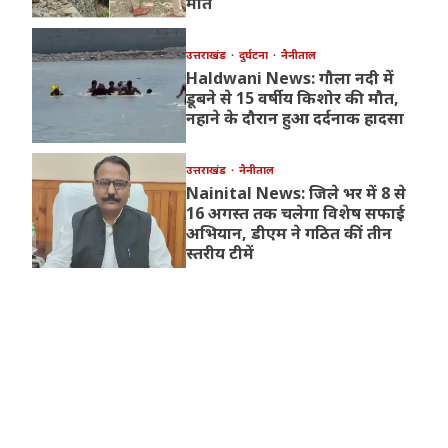
मौत
उत्तराखंड
दुर्घटना
नैनीताल
Haldwani News: गौला नदी में
डूबने से 15 वर्षीय किशोर की मौत,
नहाने के दौरान हुआ दर्दनाक हादसा
उत्तराखंड
नैनीताल
Nainital News: जिले भर में 8 से
16 अगस्त तक चलेगा विशेष सफाई
अभियान, डीएम ने गठित कीं तीन
स्तरीय टीमें