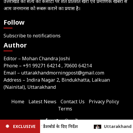
उत्तराखंड की सत्य की कसौटी पर शत प्रतिशत खरी एवं प्रमाणिक खबरों से
आम जनमानस को रूबरू कराने का प्रयास है।
Follow
Subscribe to notifications
Author
Editor – Mohan Chandra Joshi
Phone –
+91 99271 64214
, 70600 64214
Email –
uttarakhandmorningpost@gmail.com
Address – Indira Nagar 2, Bindukhatta, Lalkuan
(Nainital), Uttarakhand
Home
Latest News
Contact Us
Privacy Policy
Terms
Join
Like
Follow
Join
Subscribe
us
Uttarakhand Cabinet Decisions: धामी कैबिनेट के 15 बड़े फैसले, मजदूरी स
EXCLUSIVE
Us
Us
Our
Our