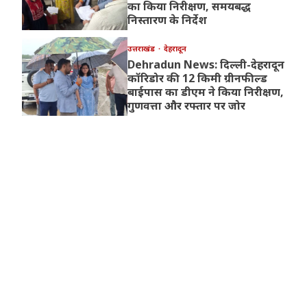
का किया निरीक्षण, समयबद्ध
निस्तारण के निर्देश
उत्तराखंड
देहरादून
Dehradun News: दिल्ली-देहरादून
कॉरिडोर की 12 किमी ग्रीनफील्ड
बाईपास का डीएम ने किया निरीक्षण,
गुणवत्ता और रफ्तार पर जोर