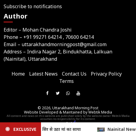
Subscribe to notifications
Author
Editor – Mohan Chandra Joshi
Phone –
+91 99271 64214
, 70600 64214
Email –
uttarakhandmorningpost@gmail.com
Address – Indira Nagar 2, Bindukhatta, Lalkuan
(Nainital), Uttarakhand
Home
Latest News
Contact Us
Privacy Policy
Terms
Join
Like
Follow
Join
Subscribe
us
Us
Us
Our
Our
on
© 2026,
Uttarakhand Morning Post
On
On
WhatsApp
YouTube
Website Developed & Maintained by Webtik Media
Telegram
All content and news on this website are published solely by the website owner. Webtik Media
Facebook
Twitter
Group
Channel
assumes no responsibility for its content.
Nainital News: डीएम की पहल से भू-माफिया के कब्जे से मुक्त हुई 25 नाली
EXCLUSIVE