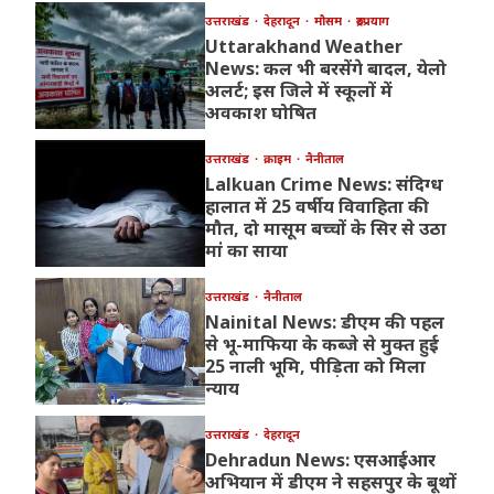
उत्तराखंड
देहरादून
मौसम
रुद्रप्रयाग
Uttarakhand Weather
News: कल भी बरसेंगे बादल, येलो
अलर्ट; इस जिले में स्कूलों में
अवकाश घोषित
उत्तराखंड
क्राइम
नैनीताल
Lalkuan Crime News: संदिग्ध
हालात में 25 वर्षीय विवाहिता की
मौत, दो मासूम बच्चों के सिर से उठा
मां का साया
उत्तराखंड
नैनीताल
Nainital News: डीएम की पहल
से भू-माफिया के कब्जे से मुक्त हुई
25 नाली भूमि, पीड़िता को मिला
न्याय
उत्तराखंड
देहरादून
Dehradun News: एसआईआर
अभियान में डीएम ने सहसपुर के बूथों