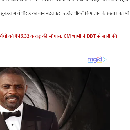
त्र में सुनहरा मार्ग चौराहे का नाम बदलकर “शहीद चौक” किए जाने के प्रस्ताव को भी
यों को ₹146.32 करोड़ की सौगात, CM धामी ने DBT से जारी की