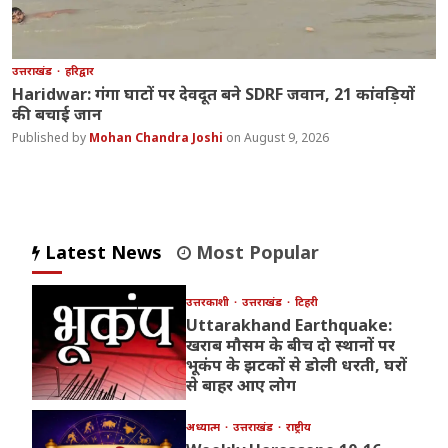
उत्तराखंड
हरिद्वार
Haridwar: गंगा घाटों पर देवदूत बने SDRF जवान, 21 कांवड़ियों
की बचाई जान
Mohan Chandra Joshi
August 9, 2026
Latest News
Most Popular
उत्तरकाशी
उत्तराखंड
टिहरी
Uttarakhand Earthquake:
खराब मौसम के बीच दो स्थानों पर
भूकंप के झटकों से डोली धरती, घरों
से बाहर आए लोग
अध्यात्म
उत्तराखंड
राष्ट्रीय