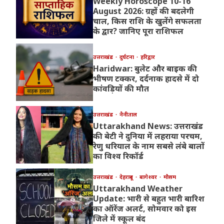
Weekly Horoscope 10-16
August 2026: ग्रहों की बदलेगी
चाल, किस राशि के खुलेंगे सफलता
के द्वार? जानिए पूरा राशिफल
उत्तराखंड
दुर्घटना
हरिद्वार
Haridwar: बुलेट और बाइक की
भीषण टक्कर, दर्दनाक हादसे में दो
कांवड़ियों की मौत
उत्तराखंड
नैनीताल
Uttarakhand News: उत्तराखंड
की बेटी ने दुनिया में लहराया परचम,
रेणु धरियाल के नाम सबसे लंबे बालों
का विश्व रिकॉर्ड
उत्तराखंड
देहरादून
बागेश्वर
मौसम
Uttarakhand Weather
Update: भारी से बहुत भारी बारिश
का ऑरेंज अलर्ट, सोमवार को इस
जिले में स्कूल बंद