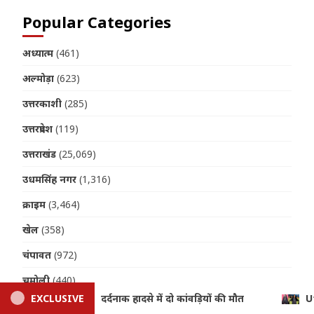
Popular Categories
अध्यात्म
(461)
अल्मोड़ा
(623)
उत्तरकाशी
(285)
उत्तरप्रदेश
(119)
उत्तराखंड
(25,069)
उधमसिंह नगर
(1,316)
क्राइम
(3,464)
खेल
(358)
चंपावत
(972)
चमोली
(440)
EXCLUSIVE
Uttarakhand News: उत्तराखंड की बेटी ने दुनिया में लहराया परचम, र
जनपद
(402)