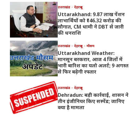
उत्तराखंड
देहरादून
Uttarakhand: 9.87 लाख पेंशन
लाभार्थियों को ₹146.32 करोड़ की
सौगात, CM धामी ने DBT से जारी
की धनराशि
उत्तराखंड
देहरादून
मौसम
Uttarakhand Weather:
मानसून बरकरार, आज 4 जिलों में
भारी बारिश का यलो अलर्ट; 9 अगस्त
से फिर बढ़ेगी रफ्तार
उत्तराखंड
देहरादून
Dehradun: बड़ी कार्रवाई, शासन ने
तीन इंजीनियर किए सस्पेंड; जानिए
क्या है मामला