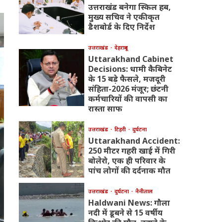
उत्तराखंड बनेगा स्किल हब,
मुख्य सचिव ने एकीकृत
डैशबोर्ड के दिए निर्देश
उत्तराखंड
देहरादून
Uttarakhand Cabinet
Decisions: धामी कैबिनेट
के 15 बड़े फैसले, मजदूरी
संहिता-2026 मंजूर; छंटनी
कर्मचारियों की वापसी का
रास्ता साफ
उत्तराखंड
टिहरी
दुर्घटना
Uttarakhand Accident:
250 मीटर गहरी खाई में गिरी
बोलेरो, एक ही परिवार के
पांच लोगों की दर्दनाक मौत
उत्तराखंड
दुर्घटना
नैनीताल
Haldwani News: गौला
नदी में डूबने से 15 वर्षीय